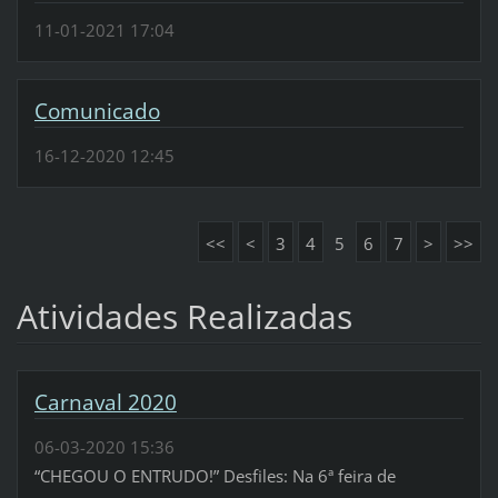
11-01-2021 17:04
Comunicado
16-12-2020 12:45
<<
<
3
4
5
6
7
>
>>
Atividades Realizadas
Carnaval 2020
06-03-2020 15:36
“CHEGOU O ENTRUDO!” Desfiles: Na 6ª feira de